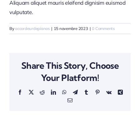
Aliquam aliquet mauris eleifend dignisim euismod
vulputate.
By
accordeurdepianos
|
15 novembre 2023
|
0 Comments
Share This Story, Choose
Your Platform!
Facebook
X
Reddit
LinkedIn
WhatsApp
Telegram
Tumblr
Pinterest
Vk
Xing
Email