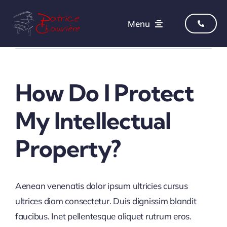
Skip
to
Menu
content
Previous
Next
Accueil
How Do I Protect
Mes services
My Intellectual
Conseil achat et expertise
Property?
Blog
Contact
Aenean venenatis dolor ipsum ultricies cursus
ultrices diam consectetur. Duis dignissim blandit
faucibus. Inet pellentesque aliquet rutrum eros.