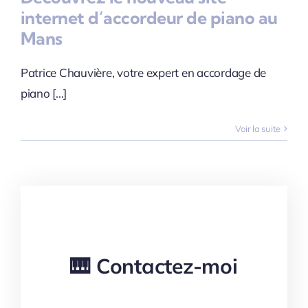
Mans
internet d’accordeur de piano au
Mans
Blog
Patrice Chauvière, votre expert en accordage de
piano [...]
Voir la suite
🎹 Contactez-moi