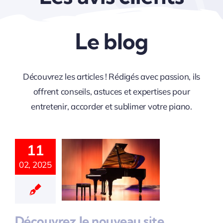
Le blog
Découvrez les articles ! Rédigés avec passion, ils
offrent conseils, astuces et expertises pour
entretenir, accorder et sublimer votre piano.
couvrez
Nouveau
11
Site
02, 2025
ternet
ccordeur
Piano Au
Découvrez le nouveau site